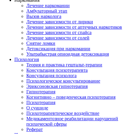
Наркомания
Лечение наркомании
Амбулаторный этап
Вызов нарколога
Лечение зависимости от лирики
Лечение зависимости от аптечных наркотиков
Лечение зависимости от спайса
Лечение зависимости от солей
Снятие ломки
Детоксикация при наркомании
Ультрабыстрая опиоидная детоксикация
Психология
Теория и практика гештальт-терапии
Консультация психотерапевта
Консультация психолога
Психологическое консультирование
Эриксоновская гипнотерапия
Гипнотерапия
Когнитивно – поведенческая психотерапия
Психотерапия
О суициде
Психотерапевтическое воздействие
Медикаментозное реабилитации нарушений
психической сферы
Реферат