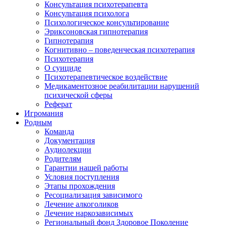
Консультация психотерапевта
Консультация психолога
Психологическое консультирование
Эриксоновская гипнотерапия
Гипнотерапия
Когнитивно – поведенческая психотерапия
Психотерапия
О суициде
Психотерапевтическое воздействие
Медикаментозное реабилитации нарушений
психической сферы
Реферат
Игромания
Родным
Команда
Документация
Аудиолекции
Родителям
Гарантии нашей работы
Условия поступления
Этапы прохождения
Ресоциализация зависимого
Лечение алкоголиков
Лечение наркозависимых
Региональный фонд Здоровое Поколение