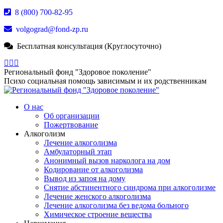
Перейти
8 (800) 700-82-95
к
volgograd@fond-zp.ru
содержанию
Бесплатная консультация (Круглосуточно)
Страница
Страница
Страница
Whatsapp
Телеграм
YouTube
Региональный фонд "Здоровое поколение"
открывается
открывается
открывается
Психо социальная помощь зависимым и их родственникам
в
в
в
новом
новом
новом
О нас
окне
окне
окне
Об организации
Пожертвование
Алкоголизм
Лечение алкоголизма
Амбулаторный этап
Анонимный вызов нарколога на дом
Кодирование от алкоголизма
Вывод из запоя на дому
Снятие абстинентного синдрома при алкоголизме
Лечение женского алкоголизма
Лечение алкоголизма без ведома больного
Химическое строение вещества