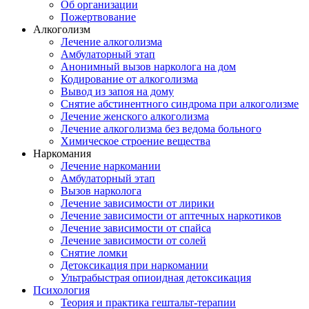
Об организации
Пожертвование
Алкоголизм
Лечение алкоголизма
Амбулаторный этап
Анонимный вызов нарколога на дом
Кодирование от алкоголизма
Вывод из запоя на дому
Снятие абстинентного синдрома при алкоголизме
Лечение женского алкоголизма
Лечение алкоголизма без ведома больного
Химическое строение вещества
Наркомания
Лечение наркомании
Амбулаторный этап
Вызов нарколога
Лечение зависимости от лирики
Лечение зависимости от аптечных наркотиков
Лечение зависимости от спайса
Лечение зависимости от солей
Снятие ломки
Детоксикация при наркомании
Ультрабыстрая опиоидная детоксикация
Психология
Теория и практика гештальт-терапии