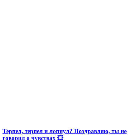
Терпел, терпел и лопнул? Поздравляю, ты не
говорил о чувствах 💥