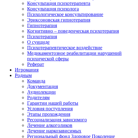
Консультация психотерапевта
Консультация психолога
Психологическое консультирование
Эриксоновская гипнотерапия
Гипнотерапия
Когнитивно – поведенческая психотерапия
Психотерапия
О суициде
Психотерапевтическое воздействие
Медикаментозное реабилитации нарушений
психической сферы
Реферат
Игромания
Родным
Команда
Документация
Аудиолекции
Родителям
Гарантии нашей работы
Условия поступления
Этапы прохождения
Ресоциализация зависимого
Лечение алкоголиков
Лечение наркозависимых
Региональный фонд Здоровое Поколение