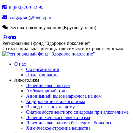
Перейти
8 (800) 700-82-95
к
volgograd@fond-zp.ru
содержанию
Бесплатная консультация (Круглосуточно)
Страница
Страница
Страница
Whatsapp
Телеграм
YouTube
Региональный фонд "Здоровое поколение"
открывается
открывается
открывается
Психо социальная помощь зависимым и их родственникам
в
в
в
новом
новом
новом
окне
окне
О нас
окне
Об организации
Пожертвование
Алкоголизм
Лечение алкоголизма
Амбулаторный этап
Анонимный вызов нарколога на дом
Кодирование от алкоголизма
Вывод из запоя на дому
Снятие абстинентного синдрома при алкоголизме
Лечение женского алкоголизма
Лечение алкоголизма без ведома больного
Химическое строение вещества