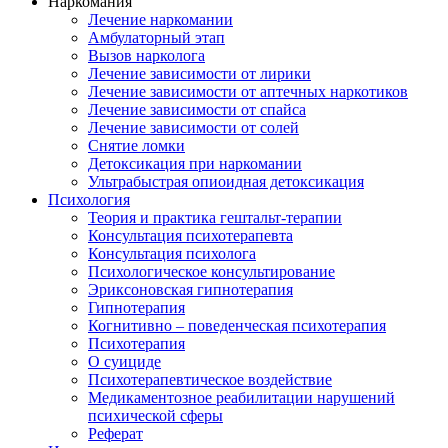
Наркомания
Лечение наркомании
Амбулаторный этап
Вызов нарколога
Лечение зависимости от лирики
Лечение зависимости от аптечных наркотиков
Лечение зависимости от спайса
Лечение зависимости от солей
Снятие ломки
Детоксикация при наркомании
Ультрабыстрая опиоидная детоксикация
Психология
Теория и практика гештальт-терапии
Консультация психотерапевта
Консультация психолога
Психологическое консультирование
Эриксоновская гипнотерапия
Гипнотерапия
Когнитивно – поведенческая психотерапия
Психотерапия
О суициде
Психотерапевтическое воздействие
Медикаментозное реабилитации нарушений
психической сферы
Реферат