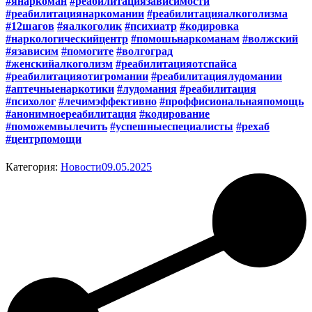
#янаркоман
#реабилитациязависимости
#реабилитациянаркомании
#реабилитацияалкоголизма
#12шагов
#яалкоголик
#психиатр
#кодировка
#наркологическийцентр
#помошьнаркоманам
#волжский
#язависим
#помогите
#волгоград
#женскийалкоголизм
#реабилитацияотспайса
#реабилитацияотигромании
#реабилитациялудомании
#аптечныенаркотики
#лудомания
#реабилитация
#психолог
#лечимэффективно
#проффисиональнаяпомощь
#анонимноереабилитация
#кодирование
#поможемвылечить
#успешныеспециалисты
#рехаб
#центрпомощи
Категория:
Новости
09.05.2025