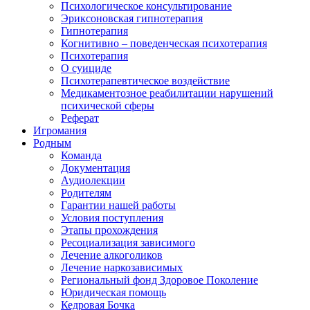
Психологическое консультирование
Эриксоновская гипнотерапия
Гипнотерапия
Когнитивно – поведенческая психотерапия
Психотерапия
О суициде
Психотерапевтическое воздействие
Медикаментозное реабилитации нарушений
психической сферы
Реферат
Игромания
Родным
Команда
Документация
Аудиолекции
Родителям
Гарантии нашей работы
Условия поступления
Этапы прохождения
Ресоциализация зависимого
Лечение алкоголиков
Лечение наркозависимых
Региональный фонд Здоровое Поколение
Юридическая помощь
Кедровая Бочка