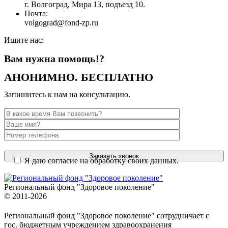
г. Волгоград, Мира 13, подъезд 10.
Почта:
volgograd@fond-zp.ru
Ищите нас:
Страница
Страница
Страница
Страница
Вам нужна помощь!?
YouTube
Инстаграм
Whatsapp
Телеграм
открывается
открывается
открывается
открывается
АНОНИМНО. БЕСПЛАТНО
в
в
в
в
новом
новом
новом
новом
Запишитесь к нам на консультацию.
окне
окне
окне
окне
Я даю согласие на обработку своих данных.
Региональный фонд "Здоровое поколение"
© 2011-2026
Региональный фонд "Здоровое поколение" сотрудничает с
гос. бюджетным учреждением здравоохранения