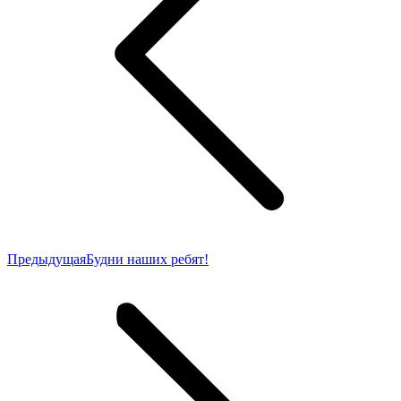
Предыдущая
Предыдущая
Будни наших ребят!
запись: