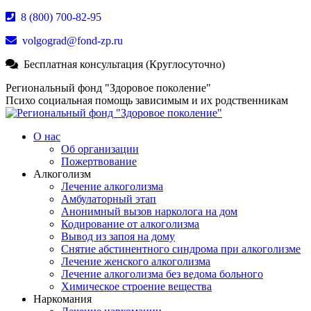
Перейти
8 (800) 700-82-95
к
volgograd@fond-zp.ru
содержанию
Бесплатная консультация (Круглосуточно)
Страница
Страница
Страница
Региональный фонд "Здоровое поколение"
Whatsapp
Телеграм
YouTube
Психо социальная помощь зависимым и их родственникам
открывается
открывается
открывается
в
в
в
О нас
новом
новом
новом
Об организации
окне
окне
окне
Пожертвование
Алкоголизм
Лечение алкоголизма
Амбулаторный этап
Анонимный вызов нарколога на дом
Кодирование от алкоголизма
Вывод из запоя на дому
Снятие абстинентного синдрома при алкоголизме
Лечение женского алкоголизма
Лечение алкоголизма без ведома больного
Химическое строение вещества
Наркомания