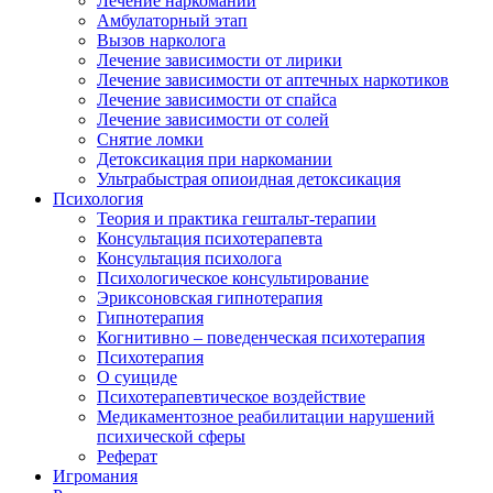
Лечение наркомании
Амбулаторный этап
Вызов нарколога
Лечение зависимости от лирики
Лечение зависимости от аптечных наркотиков
Лечение зависимости от спайса
Лечение зависимости от солей
Снятие ломки
Детоксикация при наркомании
Ультрабыстрая опиоидная детоксикация
Психология
Теория и практика гештальт-терапии
Консультация психотерапевта
Консультация психолога
Психологическое консультирование
Эриксоновская гипнотерапия
Гипнотерапия
Когнитивно – поведенческая психотерапия
Психотерапия
О суициде
Психотерапевтическое воздействие
Медикаментозное реабилитации нарушений
психической сферы
Реферат
Игромания