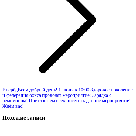
Следующая
Вперёд
Всем добрый день! 1 июня в 10:00 Здоровое поколение
запись:
и федерация бокса проводят мероприятие: Зарядка с
чемпионом! Приглашаем всех посетить данное мероприятие!
Ждём вас!
Похожие записи