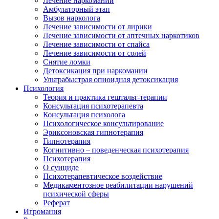
Лечение наркомании
Амбулаторный этап
Вызов нарколога
Лечение зависимости от лирики
Лечение зависимости от аптечных наркотиков
Лечение зависимости от спайса
Лечение зависимости от солей
Снятие ломки
Детоксикация при наркомании
Ультрабыстрая опиоидная детоксикация
Психология
Теория и практика гештальт-терапии
Консультация психотерапевта
Консультация психолога
Психологическое консультирование
Эриксоновская гипнотерапия
Гипнотерапия
Когнитивно – поведенческая психотерапия
Психотерапия
О суициде
Психотерапевтическое воздействие
Медикаментозное реабилитации нарушений
психической сферы
Реферат
Игромания