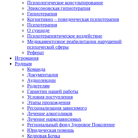
Психологическое консультирование
Эриксоновская гипнотерапия
Гипнотерапия
Когнитивно – поведенческая психотерапия
Психотерапия
О суициде
Психотерапевтическое воздействие
Медикаментозное реабилитации нарушений
психической сферы
Реферат
Игромания
Родным
Команда
Документация
Аудиолекции
Родителям
Гарантии нашей работы
Условия поступления
Этапы прохождения
Ресоциализация зависимого
Лечение алкоголиков
Лечение наркозависимых
Региональный фонд Здоровое Поколение
Юридическая помощь
Кедровая Бочка