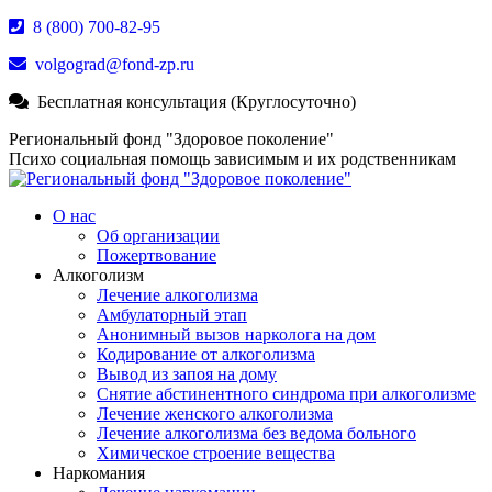
Перейти
8 (800) 700-82-95
к
volgograd@fond-zp.ru
содержанию
Бесплатная консультация (Круглосуточно)
Страница
Страница
Страница
Региональный фонд "Здоровое поколение"
Whatsapp
Телеграм
YouTube
Психо социальная помощь зависимым и их родственникам
открывается
открывается
открывается
в
в
в
О нас
новом
новом
новом
Об организации
окне
окне
окне
Пожертвование
Алкоголизм
Лечение алкоголизма
Амбулаторный этап
Анонимный вызов нарколога на дом
Кодирование от алкоголизма
Вывод из запоя на дому
Снятие абстинентного синдрома при алкоголизме
Лечение женского алкоголизма
Лечение алкоголизма без ведома больного
Химическое строение вещества
Наркомания