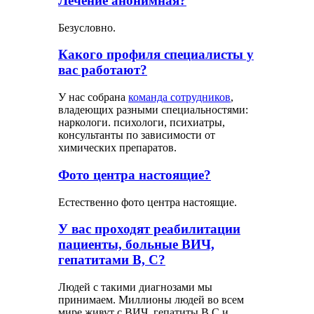
Лечение анонимная?
Безусловно.
Какого профиля специалисты у
вас работают?
У нас собрана
команда сотрудников
,
владеющих разными специальностями:
наркологи. психологи, психиатры,
консультанты по зависимости от
химических препаратов.
Фото центра настоящие?
Естественно фото центра настоящие.
У вас проходят реабилитации
пациенты, больные ВИЧ,
гепатитами В, С?
Людей с такими диагнозами мы
принимаем. Миллионы людей во всем
мире живут с ВИЧ, гепатиты В,С и