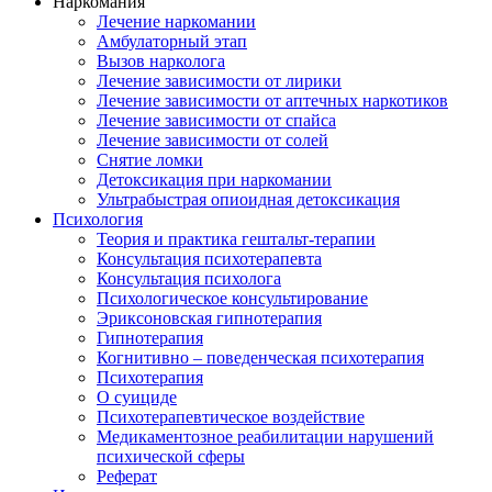
Наркомания
Лечение наркомании
Амбулаторный этап
Вызов нарколога
Лечение зависимости от лирики
Лечение зависимости от аптечных наркотиков
Лечение зависимости от спайса
Лечение зависимости от солей
Снятие ломки
Детоксикация при наркомании
Ультрабыстрая опиоидная детоксикация
Психология
Теория и практика гештальт-терапии
Консультация психотерапевта
Консультация психолога
Психологическое консультирование
Эриксоновская гипнотерапия
Гипнотерапия
Когнитивно – поведенческая психотерапия
Психотерапия
О суициде
Психотерапевтическое воздействие
Медикаментозное реабилитации нарушений
психической сферы
Реферат