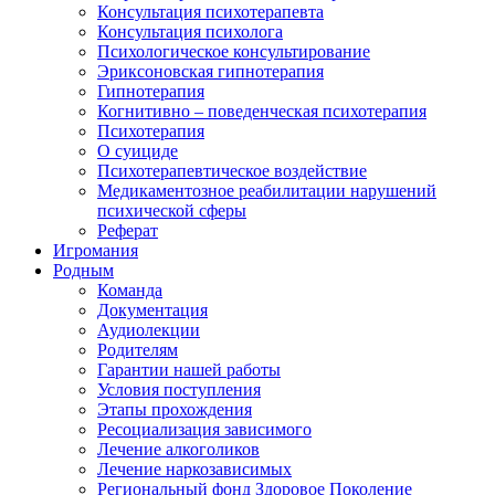
Консультация психотерапевта
Консультация психолога
Психологическое консультирование
Эриксоновская гипнотерапия
Гипнотерапия
Когнитивно – поведенческая психотерапия
Психотерапия
О суициде
Психотерапевтическое воздействие
Медикаментозное реабилитации нарушений
психической сферы
Реферат
Игромания
Родным
Команда
Документация
Аудиолекции
Родителям
Гарантии нашей работы
Условия поступления
Этапы прохождения
Ресоциализация зависимого
Лечение алкоголиков
Лечение наркозависимых
Региональный фонд Здоровое Поколение