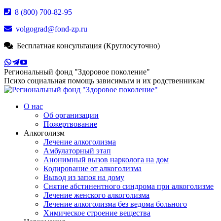
Перейти
8 (800) 700-82-95
к
volgograd@fond-zp.ru
содержанию
Бесплатная консультация (Круглосуточно)
Страница
Страница
Страница
Whatsapp
Телеграм
YouTube
Региональный фонд "Здоровое поколение"
открывается
открывается
открывается
Психо социальная помощь зависимым и их родственникам
в
в
в
новом
новом
новом
окне
окне
О нас
окне
Об организации
Пожертвование
Алкоголизм
Лечение алкоголизма
Амбулаторный этап
Анонимный вызов нарколога на дом
Кодирование от алкоголизма
Вывод из запоя на дому
Снятие абстинентного синдрома при алкоголизме
Лечение женского алкоголизма
Лечение алкоголизма без ведома больного
Химическое строение вещества