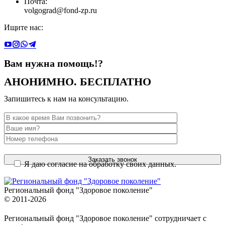
Почта:
volgograd@fond-zp.ru
Ищите нас:
Страница
Страница
Страница
Страница
YouTube
Инстаграм
Whatsapp
Телеграм
Вам нужна помощь!?
открывается
открывается
открывается
открывается
в
в
в
в
АНОНИМНО. БЕСПЛАТНО
новом
новом
новом
новом
окне
окне
окне
окне
Запишитесь к нам на консультацию.
Я даю согласие на обработку своих данных.
Региональный фонд "Здоровое поколение"
© 2011-2026
Региональный фонд "Здоровое поколение" сотрудничает с