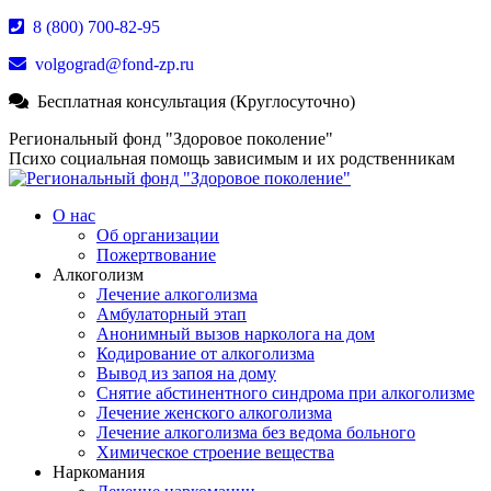
Перейти
8 (800) 700-82-95
к
volgograd@fond-zp.ru
содержанию
Бесплатная консультация (Круглосуточно)
Страница
Страница
Страница
Региональный фонд "Здоровое поколение"
Whatsapp
Телеграм
YouTube
Психо социальная помощь зависимым и их родственникам
открывается
открывается
открывается
в
в
в
О нас
новом
новом
новом
Об организации
окне
окне
окне
Пожертвование
Алкоголизм
Лечение алкоголизма
Амбулаторный этап
Анонимный вызов нарколога на дом
Кодирование от алкоголизма
Вывод из запоя на дому
Снятие абстинентного синдрома при алкоголизме
Лечение женского алкоголизма
Лечение алкоголизма без ведома больного
Химическое строение вещества
Наркомания