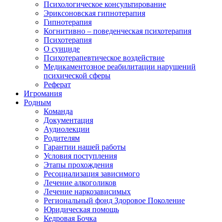
Психологическое консультирование
Эриксоновская гипнотерапия
Гипнотерапия
Когнитивно – поведенческая психотерапия
Психотерапия
О суициде
Психотерапевтическое воздействие
Медикаментозное реабилитации нарушений
психической сферы
Реферат
Игромания
Родным
Команда
Документация
Аудиолекции
Родителям
Гарантии нашей работы
Условия поступления
Этапы прохождения
Ресоциализация зависимого
Лечение алкоголиков
Лечение наркозависимых
Региональный фонд Здоровое Поколение
Юридическая помощь
Кедровая Бочка