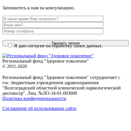
в
в
в
в
новом
новом
новом
новом
Запишитесь к нам на консультацию.
окне
окне
окне
окне
Я даю согласие на обработку своих данных.
Региональный фонд "Здоровое поколение"
© 2011-2026
Региональный фонд "Здоровое поколение" сотрудничает с
гос. бюджетным учреждением здравоохранения
"Волгоградский областной клинический наркологический
диспансер". Лиц. №ЛО-34-01-003600
Политика конфиденциальности
Соглашение об использовании сайта
в