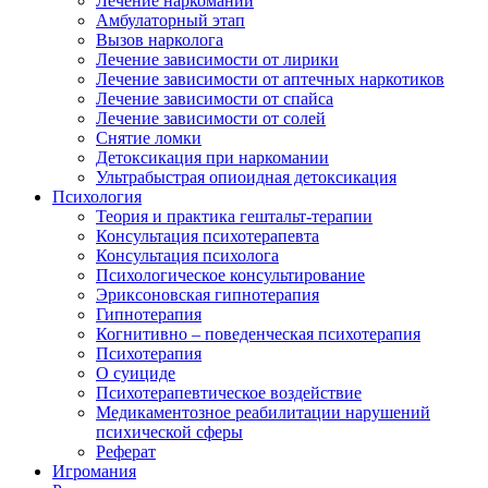
Лечение наркомании
Амбулаторный этап
Вызов нарколога
Лечение зависимости от лирики
Лечение зависимости от аптечных наркотиков
Лечение зависимости от спайса
Лечение зависимости от солей
Снятие ломки
Детоксикация при наркомании
Ультрабыстрая опиоидная детоксикация
Психология
Теория и практика гештальт-терапии
Консультация психотерапевта
Консультация психолога
Психологическое консультирование
Эриксоновская гипнотерапия
Гипнотерапия
Когнитивно – поведенческая психотерапия
Психотерапия
О суициде
Психотерапевтическое воздействие
Медикаментозное реабилитации нарушений
психической сферы
Реферат
Игромания