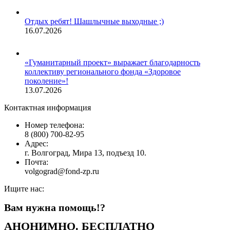
Отдых ребят! Шашлычные выходные ;)
16.07.2026
«Гуманитарный проект» выражает благодарность
коллективу регионального фонда «Здоровое
поколение»!
13.07.2026
Контактная информация
Номер телефона:
8 (800) 700-82-95
Адрес:
г. Волгоград, Мира 13, подъезд 10.
Почта:
volgograd@fond-zp.ru
Ищите нас:
Страница
Страница
Страница
Страница
Вам нужна помощь!?
YouTube
Инстаграм
Whatsapp
Телеграм
открывается
открывается
открывается
открывается
АНОНИМНО. БЕСПЛАТНО