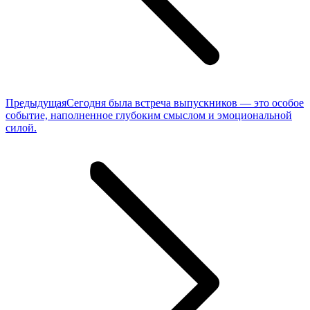
Предыдущая
Предыдущая
Сегодня была встреча выпускников — это особое
запись:
событие, наполненное глубоким смыслом и эмоциональной
силой.