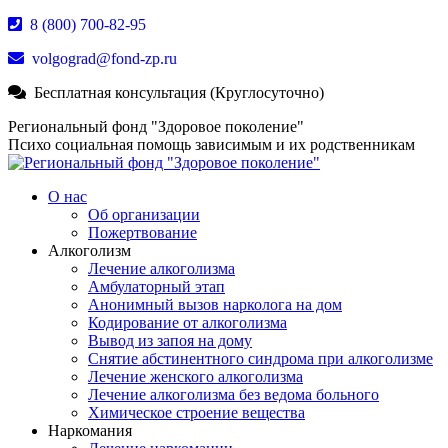
Перейти
8 (800) 700-82-95
к
volgograd@fond-zp.ru
содержанию
Бесплатная консультация (Круглосуточно)
Страница
Страница
Страница
Региональный фонд "Здоровое поколение"
Whatsapp
Телеграм
YouTube
Психо социальная помощь зависимым и их родственникам
открывается
открывается
открывается
в
в
в
О нас
новом
новом
новом
Об организации
окне
окне
окне
Пожертвование
Алкоголизм
Лечение алкоголизма
Амбулаторный этап
Анонимный вызов нарколога на дом
Кодирование от алкоголизма
Вывод из запоя на дому
Снятие абстинентного синдрома при алкоголизме
Лечение женского алкоголизма
Лечение алкоголизма без ведома больного
Химическое строение вещества
Наркомания