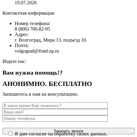
19.07.2026
Контактная информация
Номер телефона:
8 (800) 700-82-95
Адрес:
г. Волгоград, Мира 13, подъезд 10.
Почта:
volgograd@fond-zp.ru
Ищите нас:
Страница
Страница
Страница
Страница
Вам нужна помощь!?
YouTube
Инстаграм
Whatsapp
Телеграм
открывается
открывается
открывается
открывается
АНОНИМНО. БЕСПЛАТНО
в
в
в
в
новом
новом
новом
новом
Запишитесь к нам на консультацию.
окне
окне
окне
окне
Я даю согласие на обработку своих данных.