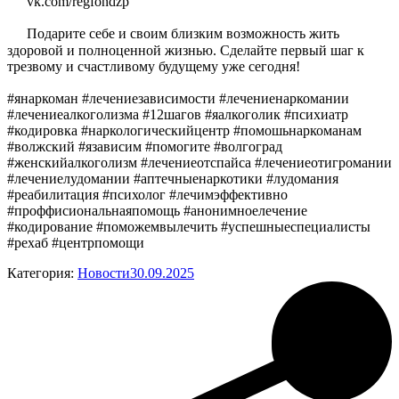
vk.com/regfondzp
Подарите себе и своим близким возможность жить
здоровой и полноценной жизнью. Сделайте первый шаг к
трезвому и счастливому будущему уже сегодня!
#янаркоман #лечениезависимости #лечениенаркомании
#лечениеалкоголизма #12шагов #яалкоголик #психиатр
#кодировка #наркологическийцентр #помошьнаркоманам
#волжский #язависим #помогите #волгоград
#женскийалкоголизм #лечениеотспайса #лечениеотигромании
#лечениелудомании #аптечныенаркотики #лудомания
#реабилитация #психолог #лечимэффективно
#проффисиональнаяпомощь #анонимноелечение
#кодирование #поможемвылечить #успешныеспециалисты
#рехаб #центрпомощи
Категория:
Новости
30.09.2025