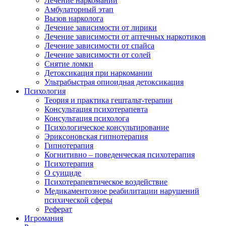
Лечение наркомании
Амбулаторный этап
Вызов нарколога
Лечение зависимости от лирики
Лечение зависимости от аптечных наркотиков
Лечение зависимости от спайса
Лечение зависимости от солей
Снятие ломки
Детоксикация при наркомании
Ультрабыстрая опиоидная детоксикация
Психология
Теория и практика гештальт-терапии
Консультация психотерапевта
Консультация психолога
Психологическое консультирование
Эриксоновская гипнотерапия
Гипнотерапия
Когнитивно – поведенческая психотерапия
Психотерапия
О суициде
Психотерапевтическое воздействие
Медикаментозное реабилитации нарушений
психической сферы
Реферат
Игромания