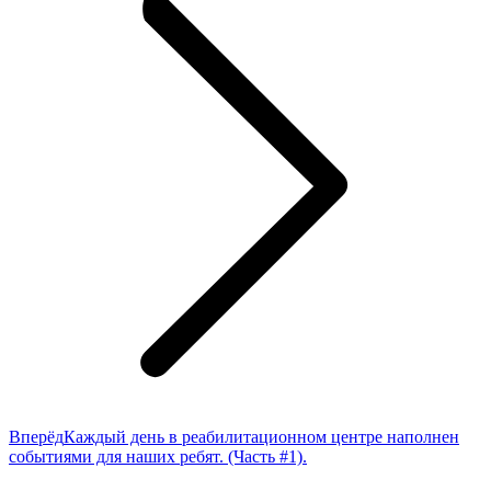
Следующая
Вперёд
Каждый день в реабилитационном центре наполнен
запись:
событиями для наших ребят. (Часть #1).