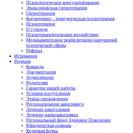
Психологическое консультирование
Эриксоновская гипнотерапия
Гипнотерапия
Когнитивно – поведенческая психотерапия
Психотерапия
О суициде
Психотерапевтическое воздействие
Медикаментозное реабилитации нарушений
психической сферы
Реферат
Игромания
Родным
Команда
Документация
Аудиолекции
Родителям
Гарантии нашей работы
Условия поступления
Этапы прохождения
Ресоциализация зависимого
Лечение алкоголиков
Лечение наркозависимых
Региональный фонд Здоровое Поколение
Юридическая помощь
Кедровая Бочка