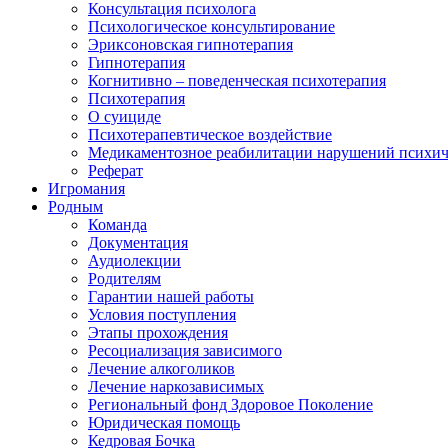
Консультация психолога
Психологическое консультирование
Эриксоновская гипнотерапия
Гипнотерапия
Когнитивно – поведенческая психотерапия
Психотерапия
О суициде
Психотерапевтическое воздействие
Медикаментозное реабилитации нарушений психич
Реферат
Игромания
Родным
Команда
Документация
Аудиолекции
Родителям
Гарантии нашей работы
Условия поступления
Этапы прохождения
Ресоциализация зависимого
Лечение алкоголиков
Лечение наркозависимых
Региональный фонд Здоровое Поколение
Юридическая помощь
Кедровая Бочка