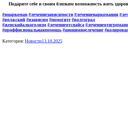
Подарите себе и своим близким возможность жить здоров
#янаркоман
#лечениезависимости
#лечениенаркомании
#ле
#волжский
#язависим
#помогите
#волгоград
#женскийалкоголизм
#лечениеотспайса
#лечениеотигроман
#проффисиональнаяпомощь
#анонимноелечение
#кодирова
Категория:
Новости
13.10.2025