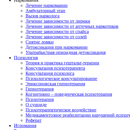
Наркомания
Лечение наркомании
Амбулаторный этап
Вызов нарколога
Лечение зависимости от лирики
Лечение зависимости от аптечных наркотиков
Лечение зависимости от спайса
Лечение зависимости от солей
Снятие ломки
Детоксикация при наркомании
Ультрабыстрая опиоидная детоксикация
Психология
Теория и практика гештальт-терапии
Консультация психотерапевта
Консультация психолога
Психологическое консультирование
Эриксоновская гипнотерапия
Гипнотерапия
Когнитивно – поведенческая психотерапия
Психотерапия
О суициде
Психотерапевтическое воздействие
Медикаментозное реабилитации нарушений психич
Реферат
Игромания