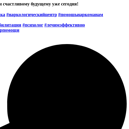
и счастливому будущему уже сегодня!
вка
#наркологическийцентр
#помошьнаркоманам
билитация
#психолог
#лечимэффективно
трпомощи