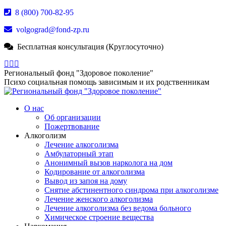
Перейти
8 (800) 700-82-95
к
volgograd@fond-zp.ru
содержанию
Бесплатная консультация (Круглосуточно)
Страница
Страница
Страница
Whatsapp
Телеграм
YouTube
Региональный фонд "Здоровое поколение"
открывается
открывается
открывается
Психо социальная помощь зависимым и их родственникам
в
в
в
новом
новом
новом
О нас
окне
окне
окне
Об организации
Пожертвование
Алкоголизм
Лечение алкоголизма
Амбулаторный этап
Анонимный вызов нарколога на дом
Кодирование от алкоголизма
Вывод из запоя на дому
Снятие абстинентного синдрома при алкоголизме
Лечение женского алкоголизма
Лечение алкоголизма без ведома больного
Химическое строение вещества