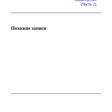
(Часть 2).
Похожие записи
Волгоградский
Состоялся
областной
рабочий
профсоюз
визит
боксёров
куратора
вручили
нашего
благодарственное
региона,
письмо Григорию
по правам
Стыценко.
ребёнка.
07.08.2026
05.08.2026