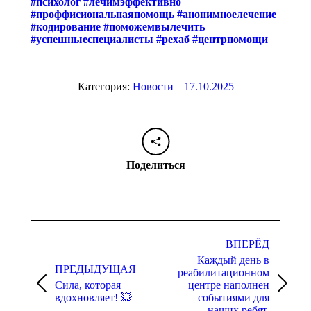
#психолог
#лечимэффективно
#проффисиональнаяпомощь
#анонимноелечение
#кодирование
#поможемвылечить
#успешныеспециалисты
#рехаб
#центрпомощи
Категория:
Новости
17.10.2025
Поделиться
Навигация
по
ВПЕРЁД
Каждый день в
записям
ПРЕДЫДУЩАЯ
реабилитационном
Сила, которая
центре наполнен
Предыдущая
Следующая
вдохновляет! 💥
событиями для
запись:
запись:
наших ребят.