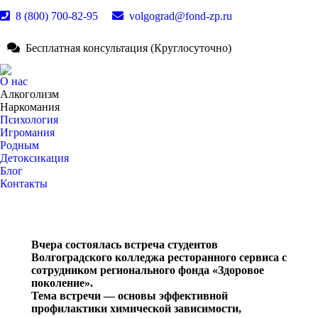
8 (800) 700-82-95
volgograd@fond-zp.ru
Стра
Whats
Стра
Бесплатная консультация (Круглосуточно)
откры
Телег
Стра
в
откры
YouT
ново
О нас
в
откры
Алкоголизм
окне
ново
в
Наркомания
окне
Психология
ново
Игромания
окне
Родным
Детоксикация
Блог
Контакты
Поиск:
Вчера состоялась встреча студентов
Волгоградского колледжа ресторанного сервиса с
сотрудником регионального фонда «Здоровое
поколение».
Тема встречи — основы эффективной
профилактики химической зависимости,