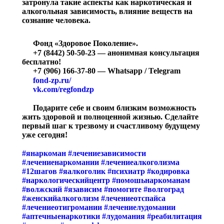
затронула такие аспекты как наркотическая и
алкогольная зависимость, влияние веществ на
сознание человека.
Фонд «Здоровое Поколение».
+7 (8442) 50-50-23 — анонимная консультация
бесплатно!
+7 (906) 166-37-80 — Whatsapp / Telegram
fond-zp.ru/
vk.com/regfondzp
Подарите себе и своим близким возможность
жить здоровой и полноценной жизнью. Сделайте
первый шаг к трезвому и счастливому будущему
уже сегодня!
#янаркоман
#лечениезависимости
#лечениенаркомании
#лечениеалкоголизма
#12шагов
#яалкоголик
#психиатр
#кодировка
#наркологическийцентр
#помошьнаркоманам
#волжский
#язависим
#помогите
#волгоград
#женскийалкоголизм
#лечениеотспайса
#лечениеотигромании
#лечениелудомании
#аптечныенаркотики
#лудомания
#реабилитация