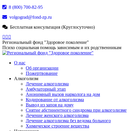
Перейти
8 (800) 700-82-95
к
volgograd@fond-zp.ru
содержанию
Бесплатная консультация (Круглосуточно)
Страница
Страница
Страница
Whatsapp
Телеграм
YouTube
Региональный фонд "Здоровое поколение"
открывается
открывается
открывается
Психо социальная помощь зависимым и их родственникам
в
в
в
новом
новом
новом
О нас
окне
окне
окне
Об организации
Пожертвование
Алкоголизм
Лечение алкоголизма
Амбулаторный этап
Анонимный вызов нарколога на дом
Кодирование от алкоголизма
Вывод из запоя на дому
Снятие абстинентного синдрома при алкоголизме
Лечение женского алкоголизма
Лечение алкоголизма без ведома больного
Химическое строение вещества