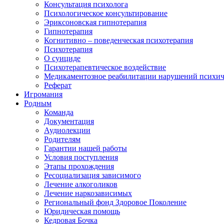
Консультация психолога
Психологическое консультирование
Эриксоновская гипнотерапия
Гипнотерапия
Когнитивно – поведенческая психотерапия
Психотерапия
О суициде
Психотерапевтическое воздействие
Медикаментозное реабилитации нарушений психич
Реферат
Игромания
Родным
Команда
Документация
Аудиолекции
Родителям
Гарантии нашей работы
Условия поступления
Этапы прохождения
Ресоциализация зависимого
Лечение алкоголиков
Лечение наркозависимых
Региональный фонд Здоровое Поколение
Юридическая помощь
Кедровая Бочка