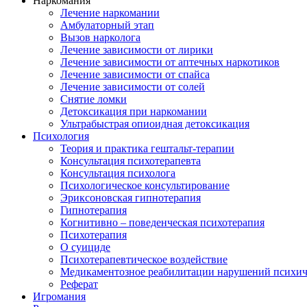
Наркомания
Лечение наркомании
Амбулаторный этап
Вызов нарколога
Лечение зависимости от лирики
Лечение зависимости от аптечных наркотиков
Лечение зависимости от спайса
Лечение зависимости от солей
Снятие ломки
Детоксикация при наркомании
Ультрабыстрая опиоидная детоксикация
Психология
Теория и практика гештальт-терапии
Консультация психотерапевта
Консультация психолога
Психологическое консультирование
Эриксоновская гипнотерапия
Гипнотерапия
Когнитивно – поведенческая психотерапия
Психотерапия
О суициде
Психотерапевтическое воздействие
Медикаментозное реабилитации нарушений психич
Реферат
Игромания