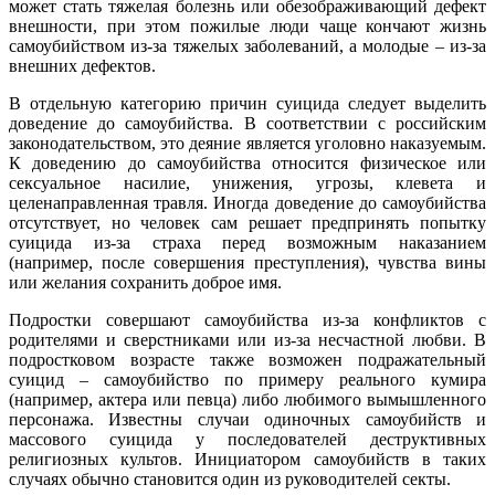
может стать тяжелая болезнь или обезображивающий дефект
внешности, при этом пожилые люди чаще кончают жизнь
самоубийством из-за тяжелых заболеваний, а молодые – из-за
внешних дефектов.
В отдельную категорию причин суицида следует выделить
доведение до самоубийства. В соответствии с российским
законодательством, это деяние является уголовно наказуемым.
К доведению до самоубийства относится физическое или
сексуальное насилие, унижения, угрозы, клевета и
целенаправленная травля. Иногда доведение до самоубийства
отсутствует, но человек сам решает предпринять попытку
суицида из-за страха перед возможным наказанием
(например, после совершения преступления), чувства вины
или желания сохранить доброе имя.
Подростки совершают самоубийства из-за конфликтов с
родителями и сверстниками или из-за несчастной любви. В
подростковом возрасте также возможен подражательный
суицид – самоубийство по примеру реального кумира
(например, актера или певца) либо любимого вымышленного
персонажа. Известны случаи одиночных самоубийств и
массового суицида у последователей деструктивных
религиозных культов. Инициатором самоубийств в таких
случаях обычно становится один из руководителей секты.