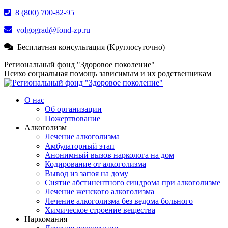
Перейти
8 (800) 700-82-95
к
volgograd@fond-zp.ru
содержанию
Бесплатная консультация (Круглосуточно)
Страница
Страница
Страница
Региональный фонд "Здоровое поколение"
Whatsapp
Телеграм
YouTube
Психо социальная помощь зависимым и их родственникам
открывается
открывается
открывается
в
в
в
О нас
новом
новом
новом
Об организации
окне
окне
окне
Пожертвование
Алкоголизм
Лечение алкоголизма
Амбулаторный этап
Анонимный вызов нарколога на дом
Кодирование от алкоголизма
Вывод из запоя на дому
Снятие абстинентного синдрома при алкоголизме
Лечение женского алкоголизма
Лечение алкоголизма без ведома больного
Химическое строение вещества
Наркомания