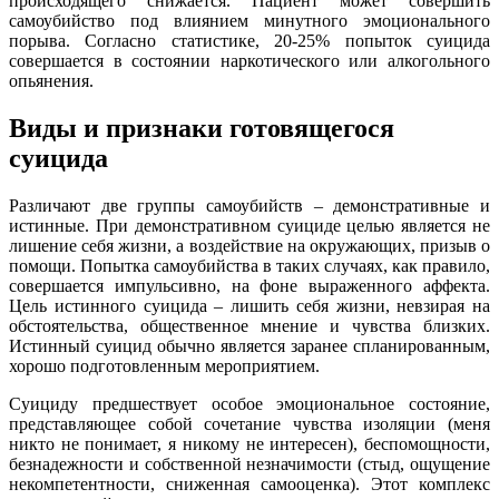
происходящего снижается. Пациент может совершить
самоубийство под влиянием минутного эмоционального
порыва. Согласно статистике, 20-25% попыток суицида
совершается в состоянии наркотического или алкогольного
опьянения.
Виды и признаки готовящегося
суицида
Различают две группы самоубийств – демонстративные и
истинные. При демонстративном суициде целью является не
лишение себя жизни, а воздействие на окружающих, призыв о
помощи. Попытка самоубийства в таких случаях, как правило,
совершается импульсивно, на фоне выраженного аффекта.
Цель истинного суицида – лишить себя жизни, невзирая на
обстоятельства, общественное мнение и чувства близких.
Истинный суицид обычно является заранее спланированным,
хорошо подготовленным мероприятием.
Суициду предшествует особое эмоциональное состояние,
представляющее собой сочетание чувства изоляции (меня
никто не понимает, я никому не интересен), беспомощности,
безнадежности и собственной незначимости (стыд, ощущение
некомпетентности, сниженная самооценка). Этот комплекс