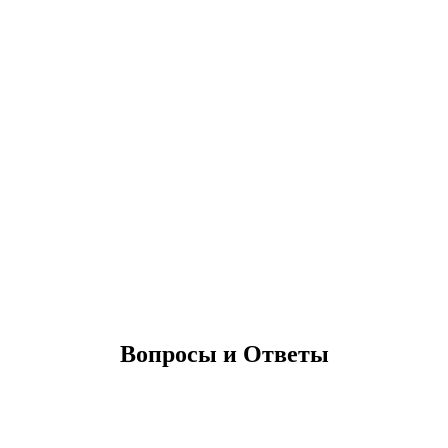
8 (800) 700-82-95
8 (800) 700-82-95
Остались вопросы? Звоните нам!
Вопросы и Ответы