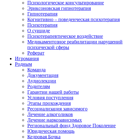
Психологическое консультирование
Эриксоновская гипнотерапия
Гипнотерапия
Когнитивно – поведенческая психотерапия
Психотерапия
О суициде
Психотерапевтическое воздействие
Медикаментозное реабилитации нарушений
психической сферы
Реферат
Игромания
Родным
Команда
Документация
Аудиолекции
Родителям
Гарантии нашей работы
Условия поступления
Этапы прохождения
Ресоциализация зависимого
Лечение алкоголиков
Лечение наркозависимых
Региональный фонд Здоровое Поколение
Юридическая помощь
Кедровая Бочка