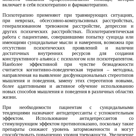
включает в себя психотерапию и фармакотерапию.
Психотерапию применяют при травмирующих ситуациях,
при неврозах, обсессивно-компульсивных расстройствах,
генерализованном тревожном расстройстве, депрессии и
других психических расстройствах. Психотерапевтическая
работа с пациентами, совершившими попытку суицида или
имеющими суицидальные мысли и намерения, возможна при
отсутствии психотических проявлений и наличии
достаточных внутренних ресурсов для создания
конструктивного альянса с психологом или психотерапевтом.
Наиболее эффективной при чувстве безнадежности
считается когнитивно-поведенческая терапия – методика,
направленная на выявление дисфункциональных стереотипов
мышления и поведения, замену этих стереотипов новыми,
более адаптивными и активное обучение использованию
новых способов мышления и поведения в различных областях
жизни.
При необходимости пациентам с суицидальными
тенденциями назначают антидепрессанты с успокоительным
эффектом. Использование антидепрессантов со
стимулирующим эффектом противопоказано, поскольку такие
препараты снижают уровень заторможенности и могут
способствовать повышению уровня тревожности. Увеличение