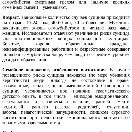
самоубийства смертным грехом или наличие крепких
семейных связей) – уменьшают.
Возраст
. Наибольшее количество случаев суицида приходится
на возраст 15-24 года, 40-60 лет, 70 и более лет. Мужчины
заканчивают жизнь самоубийством в четыре раза чаще
женщин. Исследователи отмечают увеличение риска суицида
«на противоположных концах социальной лестницы».
Богатые, хорошо образованные граждане,
неквалифицированные работники и безработные совершают
попытки самоубийства чаще, чем люди со средним уровнем
дохода и образования.
Семейное положение, особенности воспитания
. В группе
повышенного риска суицида находятся (по мере убывания
вероятности) люди, никогда не состоявшие в браке,
разведенные, женатые, но не имеющие детей. Склонность к
суициду увеличивается при наличии травматического
детского опыта, в том числе – эпизодов эмоционального,
сексуального и физического насилия, ранней смерти
родителей, раннего развода родителей, отсутствии
заботы, педагогической запущенности, слишком сурового
воспитания при недостатке эмоционального контакта со
значимыми взрослыми и т. д.