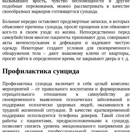
вызывавших ярость, чувство беспомощности и другие
подобные переживания, можно рассматривать в качестве
своеобразных маркеров готовящегося суицида.
Больные нередко оставляют предсмертные записки, в которых
объясняют причины суицида, просят прощения или обвиняют
кого-то в своем уходе из жизни. Непосредственно перед
самоубийством многие пациенты принимают душ, совершают
акты мочеиспускания и дефекации и надевают чистую
одежду. Некоторые создают условия для своевременного
обнаружения тела – дают знакомому ключи от квартиры,
просят зайти в определенное время, не закрывают дверь и т. д.
Профилактика суицида
Профилактика суицида включает в себя целый комплекс
мероприятий – от правильного воспитания и формирования
отрицательного отношения к самоубийству до
своевременного выявления психических заболеваний и
поддержки психически здоровых людей, оказавшихся в
трудной жизненной ситуации. В качестве кратковременной
поддержки используются телефоны доверия. Такой способ
работы с пациентами, предрасположенными к суициду,
позволяет снизить уровень эмоционального напряжения до
момента оказания профессиональной помощи, которая