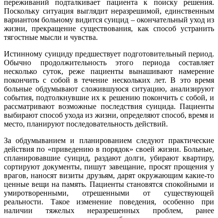
переживаний подталкивает пациента к поиску решения.
Поскольку ситуация выглядит неразрешимой, единственным
вариантом больному видится суицид – окончательный уход из
жизни, прекращение существования, как способ устранить
тягостные мысли и чувства.
Истинному суициду предшествует подготовительный период.
Обычно продолжительность этого периода составляет
несколько суток, реже пациенты вынашивают намерение
покончить с собой в течение нескольких лет. В это время
больные обдумывают сложившуюся ситуацию, анализируют
события, подтолкнувшие их к решению покончить с собой, и
рассматривают возможные последствия суицида. Пациенты
выбирают способ ухода из жизни, определяют способ, время и
место, планируют последовательность действий.
За обдумыванием и планированием следуют практические
действия по «приведению в порядок» своей жизни. Больные,
спланировавшие суицид, раздают долги, убирают квартиру,
сортируют документы, пишут завещание, просят прощения у
врагов, наносят визиты друзьям, дарят окружающим какие-то
ценные вещи на память. Пациенты становятся спокойными и
умиротворенными, отрешенными от существующей
реальности. Такое изменение поведения, особенно при
наличии тяжелых неразрешенных проблем, ранее