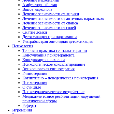
Лечение наркомании
Амбулаторный этап
Вызов нарколога
Лечение зависимости от лирики
Лечение зависимости от аптечных наркотиков
Лечение зависимости от спайса
Лечение зависимости от солей
Снятие ломки
Детоксикация при наркомании
Ультрабыстрая опиоидная детоксикация
Психология
Теория и практика гештальт-терапии
Консультация психотерапевта
Консультация психолога
Психологическое консультирование
Эриксоновская гипнотерапия
Гипнотерапия
Когнитивно – поведенческая психотерапия
Психотерапия
О суициде
Психотерапевтическое воздействие
Медикаментозное реабилитации нарушений
психической сферы
Реферат
Игромания