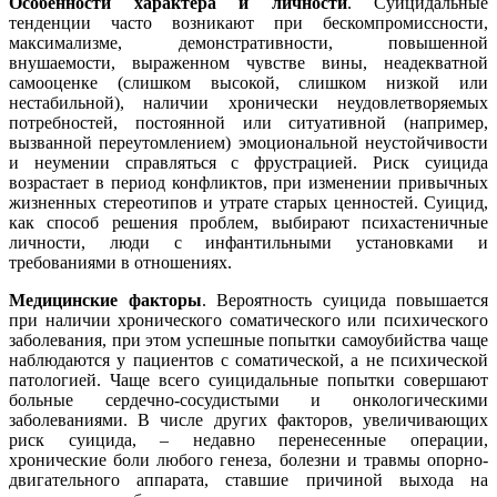
Особенности характера и личности
. Суицидальные
тенденции часто возникают при бескомпромиссности,
максимализме, демонстративности, повышенной
внушаемости, выраженном чувстве вины, неадекватной
самооценке (слишком высокой, слишком низкой или
нестабильной), наличии хронически неудовлетворяемых
потребностей, постоянной или ситуативной (например,
вызванной переутомлением) эмоциональной неустойчивости
и неумении справляться с фрустрацией. Риск суицида
возрастает в период конфликтов, при изменении привычных
жизненных стереотипов и утрате старых ценностей. Суицид,
как способ решения проблем, выбирают психастеничные
личности, люди с инфантильными установками и
требованиями в отношениях.
Медицинские факторы
. Вероятность суицида повышается
при наличии хронического соматического или психического
заболевания, при этом успешные попытки самоубийства чаще
наблюдаются у пациентов с соматической, а не психической
патологией. Чаще всего суицидальные попытки совершают
больные сердечно-сосудистыми и онкологическими
заболеваниями. В числе других факторов, увеличивающих
риск суицида, – недавно перенесенные операции,
хронические боли любого генеза, болезни и травмы опорно-
двигательного аппарата, ставшие причиной выхода на