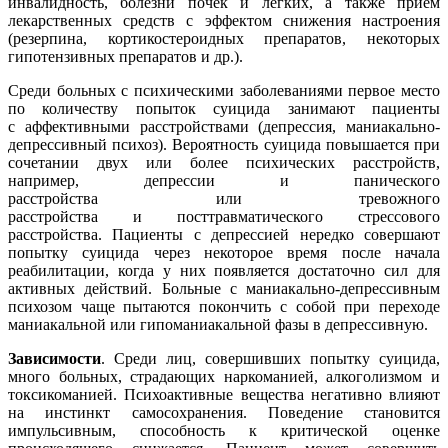
инвалидность, болезни почек и легких, а также прием
лекарственных средств с эффектом снижения настроения
(резерпина, кортикостероидных препаратов, некоторых
гипотензивных препаратов и др.).
Среди больных с психическими заболеваниями первое место
по количеству попыток суицида занимают пациенты
с аффективными расстройствами (депрессия, маниакально-
депрессивный психоз). Вероятность суицида повышается при
сочетании двух или более психических расстройств,
например, депрессии и панического
расстройства или тревожного
расстройства и посттравматического стрессового
расстройства. Пациенты с депрессией нередко совершают
попытку суицида через некоторое время после начала
реабилитации, когда у них появляется достаточно сил для
активных действий. Больные с маниакально-депрессивным
психозом чаще пытаются покончить с собой при переходе
маниакальной или гипоманиакальной фазы в депрессивную.
Зависимости
. Среди лиц, совершивших попытку суицида,
много больных, страдающих наркоманией, алкоголизмом и
токсикоманией. Психоактивные вещества негативно влияют
на инстинкт самосохранения. Поведение становится
импульсивным, способность к критической оценке