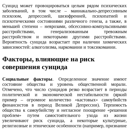
Суицид может провоцироваться целым рядом психических
заболеваний, в том числе – маниакально-депрессивным
психозом, депрессией, шизофренией, психопатией и
психотическими состояниями различного генеза, а также, в
меньшей степени – неврозами, обсессивно-компульсивными
расстройствами, генерализованным тревожным
расстройством и некоторыми другими расстройствами.
Вероятность суицида возрастает при наличии химических
зависимостей: алкоголизма, наркомании и токсикомании.
Факторы, влияющие на риск
совершения суицида
Социальные факторы
. Определенное значение имеют
состояние общества и уровень общественной морали.
Отмечено, что число суицидов резко возрастает в периоды
политической и экономической нестабильности (яркий
пример – огромное количество «кастовых» самоубийств
финансистов в период Великой Депрессии). Терпимость
общества к самоубийству и негласное поощрение «решения
проблем» путем самостоятельного ухода из жизни
увеличивают риск суицида, а некоторые культурные,
религиозные и этнические особенности (например, признание