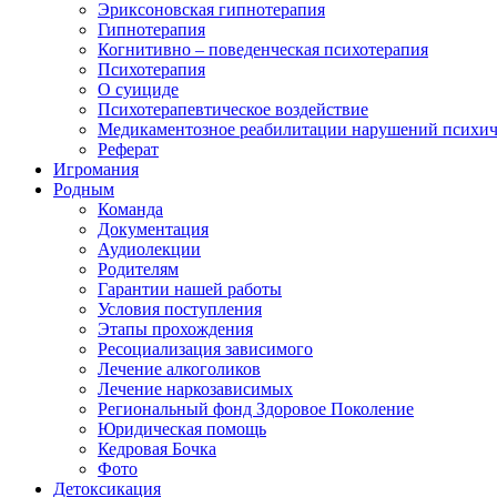
Эриксоновская гипнотерапия
Гипнотерапия
Когнитивно – поведенческая психотерапия
Психотерапия
О суициде
Психотерапевтическое воздействие
Медикаментозное реабилитации нарушений психич
Реферат
Игромания
Родным
Команда
Документация
Аудиолекции
Родителям
Гарантии нашей работы
Условия поступления
Этапы прохождения
Ресоциализация зависимого
Лечение алкоголиков
Лечение наркозависимых
Региональный фонд Здоровое Поколение
Юридическая помощь
Кедровая Бочка
Фото
Детоксикация