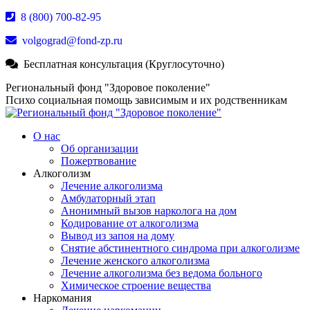
Перейти
8 (800) 700-82-95
к
volgograd@fond-zp.ru
содержанию
Бесплатная консультация (Круглосуточно)
Страница
Страница
Страница
Региональный фонд "Здоровое поколение"
Whatsapp
Телеграм
YouTube
Психо социальная помощь зависимым и их родственникам
открывается
открывается
открывается
в
в
в
О нас
новом
новом
новом
Об организации
окне
окне
окне
Пожертвование
Алкоголизм
Лечение алкоголизма
Амбулаторный этап
Анонимный вызов нарколога на дом
Кодирование от алкоголизма
Вывод из запоя на дому
Снятие абстинентного синдрома при алкоголизме
Лечение женского алкоголизма
Лечение алкоголизма без ведома больного
Химическое строение вещества
Наркомания