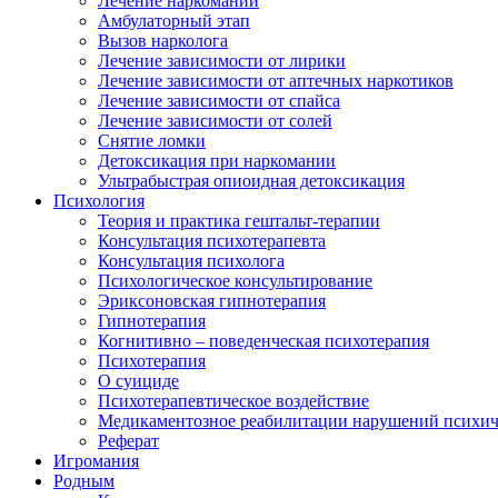
Лечение наркомании
Амбулаторный этап
Вызов нарколога
Лечение зависимости от лирики
Лечение зависимости от аптечных наркотиков
Лечение зависимости от спайса
Лечение зависимости от солей
Снятие ломки
Детоксикация при наркомании
Ультрабыстрая опиоидная детоксикация
Психология
Теория и практика гештальт-терапии
Консультация психотерапевта
Консультация психолога
Психологическое консультирование
Эриксоновская гипнотерапия
Гипнотерапия
Когнитивно – поведенческая психотерапия
Психотерапия
О суициде
Психотерапевтическое воздействие
Медикаментозное реабилитации нарушений психич
Реферат
Игромания
Родным