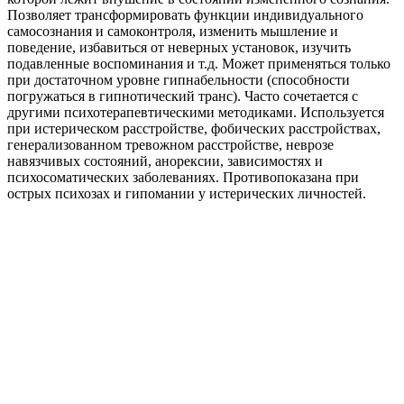
Позволяет трансформировать функции индивидуального
самосознания и самоконтроля, изменить мышление и
поведение, избавиться от неверных установок, изучить
подавленные воспоминания и т.д. Может применяться только
при достаточном уровне гипнабельности (способности
погружаться в гипнотический транс). Часто сочетается с
другими психотерапевтическими методиками. Используется
при истерическом расстройстве, фобических расстройствах,
генерализованном тревожном расстройстве, неврозе
навязчивых состояний, анорексии, зависимостях и
психосоматических заболеваниях. Противопоказана при
острых психозах и гипомании у истерических личностей.
8 (800) 700-82-95
Остались вопросы? Звоните нам!