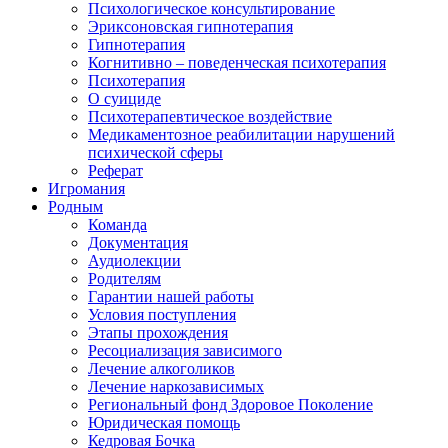
Психологическое консультирование
Эриксоновская гипнотерапия
Гипнотерапия
Когнитивно – поведенческая психотерапия
Психотерапия
О суициде
Психотерапевтическое воздействие
Медикаментозное реабилитации нарушений
психической сферы
Реферат
Игромания
Родным
Команда
Документация
Аудиолекции
Родителям
Гарантии нашей работы
Условия поступления
Этапы прохождения
Ресоциализация зависимого
Лечение алкоголиков
Лечение наркозависимых
Региональный фонд Здоровое Поколение
Юридическая помощь
Кедровая Бочка