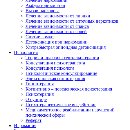
Лечение наркомании
Амбулаторный этап
Вызов нарколога
Лечение зависимости от лирики
Лечение зависимости от аптечных наркотиков
Лечение зависимости от спайса
Лечение зависимости от солей
Снятие ломки
Детоксикация при наркомании
Ультрабыстрая опиоидная детоксикация
Психология
Теория и практика гештальт-терапии
Консультация психотерапевта
Консультация психолога
Психологическое консультирование
Эриксоновская гипнотерапия
Гипнотерапия
Когнитивно – поведенческая психотерапия
Психотерапия
О суициде
Психотерапевтическое воздействие
Медикаментозное реабилитации нарушений
психической сферы
Реферат
Игромания