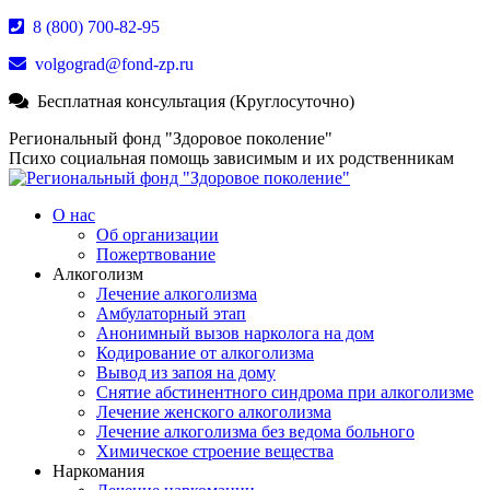
Перейти
8 (800) 700-82-95
к
volgograd@fond-zp.ru
содержанию
Бесплатная консультация (Круглосуточно)
Страница
Страница
Страница
Региональный фонд "Здоровое поколение"
Whatsapp
Телеграм
YouTube
Психо социальная помощь зависимым и их родственникам
открывается
открывается
открывается
в
в
в
О нас
новом
новом
новом
Об организации
окне
окне
окне
Пожертвование
Алкоголизм
Лечение алкоголизма
Амбулаторный этап
Анонимный вызов нарколога на дом
Кодирование от алкоголизма
Вывод из запоя на дому
Снятие абстинентного синдрома при алкоголизме
Лечение женского алкоголизма
Лечение алкоголизма без ведома больного
Химическое строение вещества
Наркомания