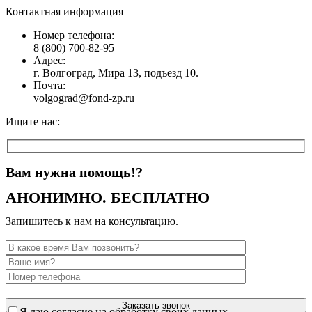
Контактная информация
Номер телефона:
8 (800) 700-82-95
Адрес:
г. Волгоград, Мира 13, подъезд 10.
Почта:
volgograd@fond-zp.ru
Ищите нас:
Страница
Страница
Страница
Страница
YouTube
Инстаграм
Whatsapp
Телеграм
открывается
открывается
открывается
открывается
Вам нужна помощь!?
в
в
в
в
АНОНИМНО. БЕСПЛАТНО
новом
новом
новом
новом
окне
окне
окне
окне
Запишитесь к нам на консультацию.
Я даю согласие на обработку своих данных.