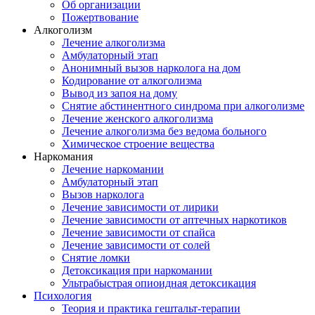
Об организации
Пожертвование
Алкоголизм
Лечение алкоголизма
Амбулаторный этап
Анонимный вызов нарколога на дом
Кодирование от алкоголизма
Вывод из запоя на дому
Снятие абстинентного синдрома при алкоголизме
Лечение женского алкоголизма
Лечение алкоголизма без ведома больного
Химическое строение вещества
Наркомания
Лечение наркомании
Амбулаторный этап
Вызов нарколога
Лечение зависимости от лирики
Лечение зависимости от аптечных наркотиков
Лечение зависимости от спайса
Лечение зависимости от солей
Снятие ломки
Детоксикация при наркомании
Ультрабыстрая опиоидная детоксикация
Психология
Теория и практика гештальт-терапии