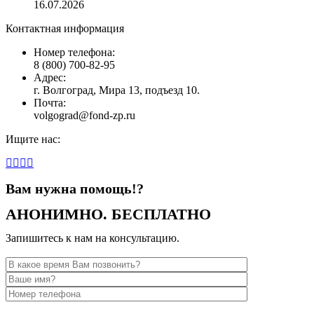
16.07.2026
Контактная информация
Номер телефона:
8 (800) 700-82-95
Адрес:
г. Волгоград, Мира 13, подъезд 10.
Почта:
volgograd@fond-zp.ru
Ищите нас:
Страница
Страница
Страница
Страница
YouTube
Инстаграм
Whatsapp
Телеграм
Вам нужна помощь!?
открывается
открывается
открывается
открывается
в
в
в
в
АНОНИМНО. БЕСПЛАТНО
новом
новом
новом
новом
окне
окне
окне
окне
Запишитесь к нам на консультацию.