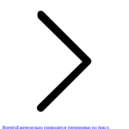
Следующая
Вперёд
Еженедельно проводятся тренировки по боксу.