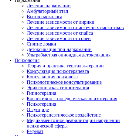
Наркомания
Лечение наркомании
Амбулаторный этап
Вызов нарколога
Лечение зависимости от лирики
Лечение зависимости от аптечных наркотиков
Лечение зависимости от спайса
Лечение зависимости от солей
Снятие ломки
Детоксикация при наркомании
Ультрабыстрая опиоидная детоксикация
Психология
Теория и практика гештальт-терапии
Консультация психотерапевта
Консультация психолога
Психологическое консультирование
Эриксоновская гипнотерапия
Гипнотерапия
Когнитивно – поведенческая психотерапия
Психотерапия
О суициде
Психотерапевтическое воздействие
Медикаментозное реабилитации нарушений
психической сферы
Реферат