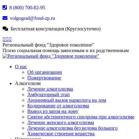
Перейти
8 (800) 700-82-95
к
volgograd@fond-zp.ru
содержанию
Бесплатная консультация (Круглосуточно)
Страница
Страница
Страница
Whatsapp
Телеграм
YouTube
Региональный фонд "Здоровое поколение"
открывается
открывается
открывается
Психо социальная помощь зависимым и их родственникам
в
в
в
новом
новом
новом
О нас
окне
окне
окне
Об организации
Пожертвование
Алкоголизм
Лечение алкоголизма
Амбулаторный этап
Анонимный вызов нарколога на дом
Кодирование от алкоголизма
Вывод из запоя на дому
Снятие абстинентного синдрома при алкоголизме
Лечение женского алкоголизма
Лечение алкоголизма без ведома больного
Химическое строение вещества