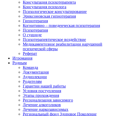
Консультация психотерапевта
Консультация психолога
Психологическое консультирование
Эриксоновская гипнотерапия
Гипнотерапия
Когнитивно – поведенческая психотерапия
Психотерапия
О суициде
Психотерапевтическое воздействие
Медикаментозное реабилитации нарушений
психической сферы
Реферат
Игромания
Родным
Команда
Документация
Аудиолекции
Родителям
Гарантии нашей работы
Условия поступления
Этапы прохождения
Ресоциализация зависимого
Лечение алкоголиков
Лечение наркозависимых
Региональный фонд Здоровое Поколение