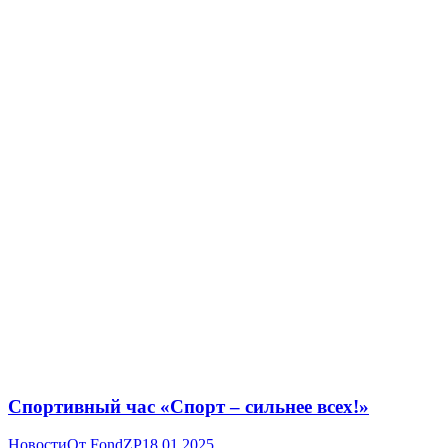
Спортивный час «Спорт – сильнее всех!»
Новости
От
FondZP
18.01.2025