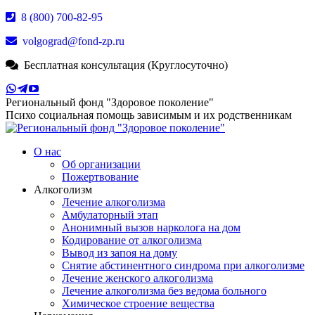
Перейти
8 (800) 700-82-95
к
volgograd@fond-zp.ru
содержанию
Бесплатная консультация (Круглосуточно)
Страница
Страница
Страница
Whatsapp
Телеграм
YouTube
Региональный фонд "Здоровое поколение"
открывается
открывается
открывается
Психо социальная помощь зависимым и их родственникам
в
в
в
новом
новом
новом
окне
окне
О нас
окне
Об организации
Пожертвование
Алкоголизм
Лечение алкоголизма
Амбулаторный этап
Анонимный вызов нарколога на дом
Кодирование от алкоголизма
Вывод из запоя на дому
Снятие абстинентного синдрома при алкоголизме
Лечение женского алкоголизма
Лечение алкоголизма без ведома больного
Химическое строение вещества