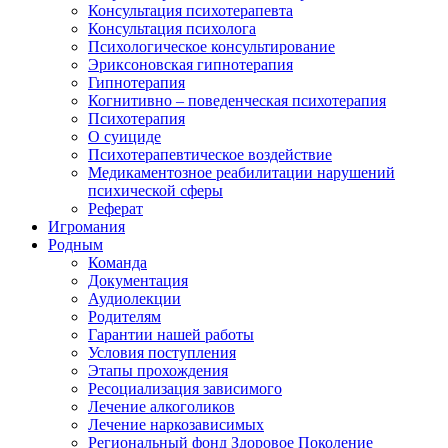
Консультация психотерапевта
Консультация психолога
Психологическое консультирование
Эриксоновская гипнотерапия
Гипнотерапия
Когнитивно – поведенческая психотерапия
Психотерапия
О суициде
Психотерапевтическое воздействие
Медикаментозное реабилитации нарушений
психической сферы
Реферат
Игромания
Родным
Команда
Документация
Аудиолекции
Родителям
Гарантии нашей работы
Условия поступления
Этапы прохождения
Ресоциализация зависимого
Лечение алкоголиков
Лечение наркозависимых
Региональный фонд Здоровое Поколение