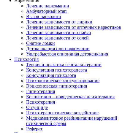
Наркомания
Лечение наркомании
Амбулаторный этап
Вызов нарколога
Лечение зависимости от лирики
Лечение зависимости от аптечных наркотиков
Лечение зависимости от спайса
Лечение зависимости от солей
Снятие ломки
Детоксикация при наркомании
Ультрабыстрая опиоидная детоксикация
Психология
Теория и практика гештальт-терапии
Консультация психотерапевта
Консультация психолога
Психологическое консультирование
Эриксоновская гипнотерапия
Гипнотерапия
Когнитивно – поведенческая психотерапия
Психотерапия
О суициде
Психотерапевтическое воздействие
Медикаментозное реабилитации нарушений
психической сферы
Реферат