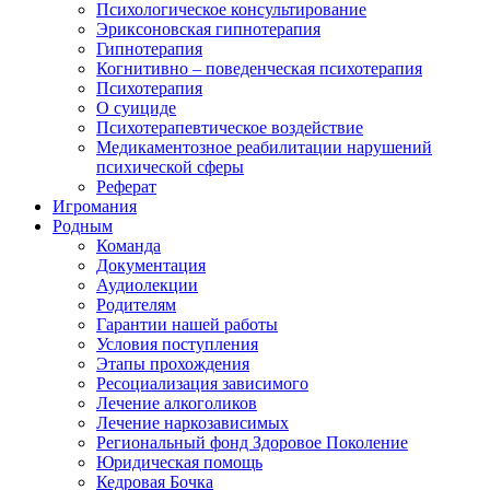
Психологическое консультирование
Эриксоновская гипнотерапия
Гипнотерапия
Когнитивно – поведенческая психотерапия
Психотерапия
О суициде
Психотерапевтическое воздействие
Медикаментозное реабилитации нарушений
психической сферы
Реферат
Игромания
Родным
Команда
Документация
Аудиолекции
Родителям
Гарантии нашей работы
Условия поступления
Этапы прохождения
Ресоциализация зависимого
Лечение алкоголиков
Лечение наркозависимых
Региональный фонд Здоровое Поколение
Юридическая помощь
Кедровая Бочка