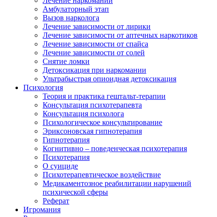
Лечение наркомании
Амбулаторный этап
Вызов нарколога
Лечение зависимости от лирики
Лечение зависимости от аптечных наркотиков
Лечение зависимости от спайса
Лечение зависимости от солей
Снятие ломки
Детоксикация при наркомании
Ультрабыстрая опиоидная детоксикация
Психология
Теория и практика гештальт-терапии
Консультация психотерапевта
Консультация психолога
Психологическое консультирование
Эриксоновская гипнотерапия
Гипнотерапия
Когнитивно – поведенческая психотерапия
Психотерапия
О суициде
Психотерапевтическое воздействие
Медикаментозное реабилитации нарушений
психической сферы
Реферат
Игромания