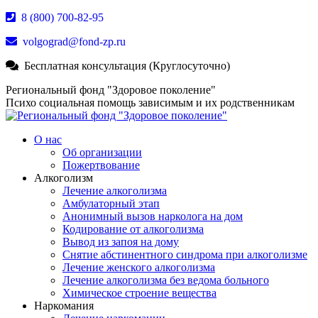
Перейти
8 (800) 700-82-95
к
volgograd@fond-zp.ru
содержанию
Бесплатная консультация (Круглосуточно)
Страница
Страница
Страница
Региональный фонд "Здоровое поколение"
Whatsapp
Телеграм
YouTube
Психо социальная помощь зависимым и их родственникам
открывается
открывается
открывается
в
в
в
О нас
новом
новом
новом
Об организации
окне
окне
окне
Пожертвование
Алкоголизм
Лечение алкоголизма
Амбулаторный этап
Анонимный вызов нарколога на дом
Кодирование от алкоголизма
Вывод из запоя на дому
Снятие абстинентного синдрома при алкоголизме
Лечение женского алкоголизма
Лечение алкоголизма без ведома больного
Химическое строение вещества
Наркомания