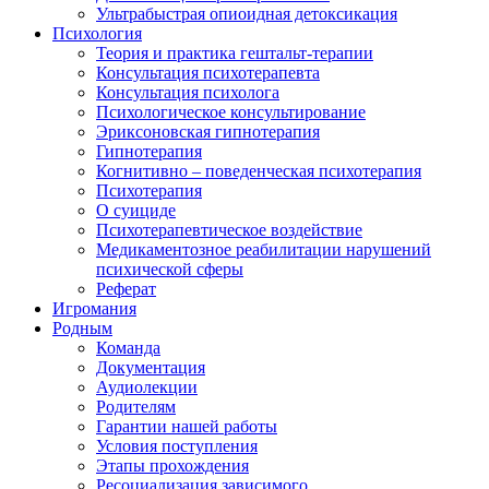
Ультрабыстрая опиоидная детоксикация
Психология
Теория и практика гештальт-терапии
Консультация психотерапевта
Консультация психолога
Психологическое консультирование
Эриксоновская гипнотерапия
Гипнотерапия
Когнитивно – поведенческая психотерапия
Психотерапия
О суициде
Психотерапевтическое воздействие
Медикаментозное реабилитации нарушений
психической сферы
Реферат
Игромания
Родным
Команда
Документация
Аудиолекции
Родителям
Гарантии нашей работы
Условия поступления
Этапы прохождения
Ресоциализация зависимого