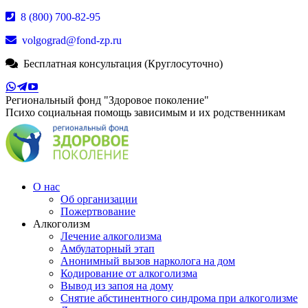
Перейти
8 (800) 700-82-95
к
volgograd@fond-zp.ru
содержанию
Бесплатная консультация (Круглосуточно)
Страница
Страница
Страница
Whatsapp
Телеграм
YouTube
Региональный фонд "Здоровое поколение"
открывается
открывается
открывается
Психо социальная помощь зависимым и их родственникам
в
в
в
новом
новом
новом
окне
окне
окне
О нас
Об организации
Пожертвование
Алкоголизм
Лечение алкоголизма
Амбулаторный этап
Анонимный вызов нарколога на дом
Кодирование от алкоголизма
Вывод из запоя на дому
Снятие абстинентного синдрома при алкоголизме