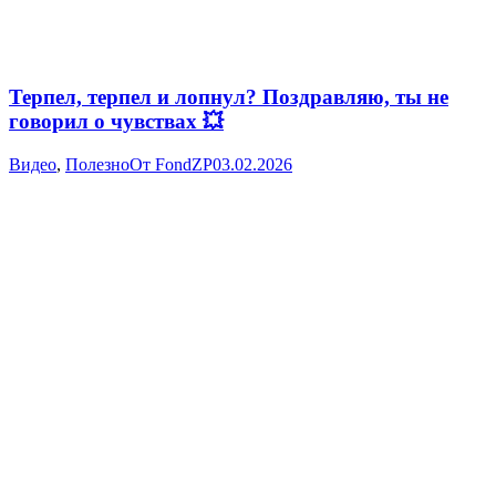
Терпел, терпел и лопнул? Поздравляю, ты не
говорил о чувствах 💥
Видео
,
Полезно
От
FondZP
03.02.2026