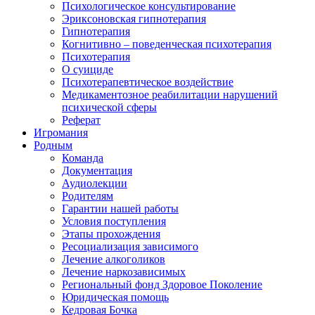
Психологическое консультирование
Эриксоновская гипнотерапия
Гипнотерапия
Когнитивно – поведенческая психотерапия
Психотерапия
О суициде
Психотерапевтическое воздействие
Медикаментозное реабилитации нарушений
психической сферы
Реферат
Игромания
Родным
Команда
Документация
Аудиолекции
Родителям
Гарантии нашей работы
Условия поступления
Этапы прохождения
Ресоциализация зависимого
Лечение алкоголиков
Лечение наркозависимых
Региональный фонд Здоровое Поколение
Юридическая помощь
Кедровая Бочка