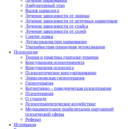
Лечение наркомании
Амбулаторный этап
Вызов нарколога
Лечение зависимости от лирики
Лечение зависимости от аптечных наркотиков
Лечение зависимости от спайса
Лечение зависимости от солей
Снятие ломки
Детоксикация при наркомании
Ультрабыстрая опиоидная детоксикация
Психология
Теория и практика гештальт-терапии
Консультация психотерапевта
Консультация психолога
Психологическое консультирование
Эриксоновская гипнотерапия
Гипнотерапия
Когнитивно – поведенческая психотерапия
Психотерапия
О суициде
Психотерапевтическое воздействие
Медикаментозное реабилитации нарушений
психической сферы
Реферат
Игромания