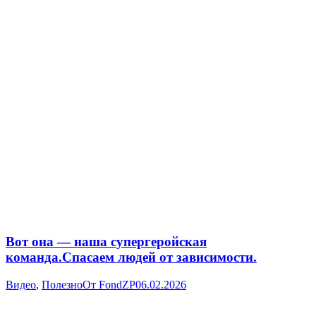
Вот она — наша супергеройская
команда.Спасаем людей от зависимости.
Видео
,
Полезно
От
FondZP
06.02.2026