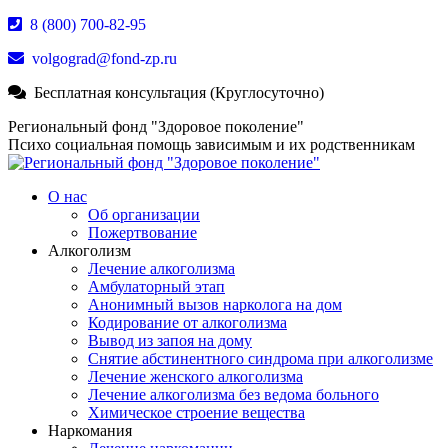
Перейти
8 (800) 700-82-95
к
volgograd@fond-zp.ru
содержанию
Бесплатная консультация (Круглосуточно)
Страница
Страница
Страница
Региональный фонд "Здоровое поколение"
Whatsapp
Телеграм
YouTube
Психо социальная помощь зависимым и их родственникам
открывается
открывается
открывается
в
в
в
О нас
новом
новом
новом
Об организации
окне
окне
окне
Пожертвование
Алкоголизм
Лечение алкоголизма
Амбулаторный этап
Анонимный вызов нарколога на дом
Кодирование от алкоголизма
Вывод из запоя на дому
Снятие абстинентного синдрома при алкоголизме
Лечение женского алкоголизма
Лечение алкоголизма без ведома больного
Химическое строение вещества
Наркомания